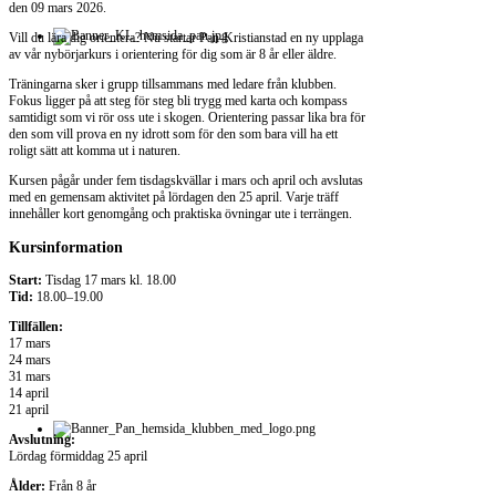
den
09 mars 2026
.
Vill du lära dig orientera? Nu startar Pan-Kristianstad en ny upplaga
av vår nybörjarkurs i orientering för dig som är 8 år eller äldre.
Träningarna sker i grupp tillsammans med ledare från klubben.
Fokus ligger på att steg för steg bli trygg med karta och kompass
samtidigt som vi rör oss ute i skogen. Orientering passar lika bra för
den som vill prova en ny idrott som för den som bara vill ha ett
roligt sätt att komma ut i naturen.
Kursen pågår under fem tisdagskvällar i mars och april och avslutas
med en gemensam aktivitet på lördagen den 25 april. Varje träff
innehåller kort genomgång och praktiska övningar ute i terrängen.
Kursinformation
Start:
Tisdag 17 mars kl. 18.00
Tid:
18.00–19.00
Tillfällen:
17 mars
24 mars
31 mars
14 april
21 april
Avslutning:
Lördag förmiddag 25 april
Ålder:
Från 8 år