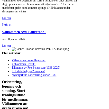
Välkommen Joel Sigfridsson Toft! Ytterligare ett ungt tillskott till
elitgruppen som ska bli intressant att följa framöver! Joel är en
snabbfotat grabb som kommer springa i H20 klassen under
säsongen som väntar.
Läs mer
Skriv ut
Välkommen Axel Falkstrand!
den
30 januari 2026
.
Läs mer
Fler artiklar...
Välkommen Frans Hugoson!
Välkommen Henrik!
Till minne av Peo Bengtsson (1933-2025)
Kul klubbhelg på 25-manna!
Nybörjarkurs i orientering startar 19/8!
Orientering,
löpning och
simning. Stort
träningsutbud
för medlemmar.
Välkommen att
gratis prova på!