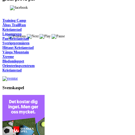
Training Camp
Åhus TrailRun
Kristianstad
Löpargrupp
Pan-Kristianstad
Sverigepremiären
Hittaut Kristianstad
Vånga Mountain
Xtreme
Blodomloppet
Orienteringscentrum
Kristianstad
Svenskaspel