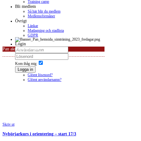
Training camp
Bli medlem
Så här blir du medlem
Medlemsförmåner
Övrigt
Länkar
Matlagning och stadlista
GDPR
Login
Pan aktivitetskalender
Kom ihåg mig
Logga in
Glömt lösenord?
Glömt användarnamn?
Skriv ut
Nybörjarkurs i orientering – start 17/3