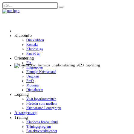
Klubbinfo
Om klubben
Kontakt
Klubbstuga
Pan 80 år
Orientering
Elit
Elitgruppen
Elitmiljö Kristianstad
Ungdom
PreO
Motionär
Digitalpärm
Löpning
Vi är löparkommittén
Fördelar som medlem
Kristianstad Löpargrupp
Arrangemang
Träning
Klubbens breda utbud
Träningsprogram
Pan aktivitetskalender