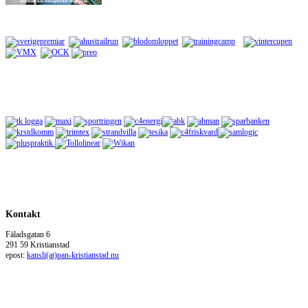
Kontakt
Fäladsgatan 6
291 59 Kristianstad
epost:
kansli(at)pan-kristianstad.nu