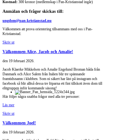
Kostnad:
300 kronor (medlemskap i Pan-Kristianstad ingår)
Anmälan och frågor skickas till:
ungdom@pan-kristianstad.nu
Välkommen att prova orientering tillsammans med oss i Pan-
Kristianstad.
Skriv ut
Välkommen Alice, Jacob och Amalie!
den
19 februari 2026
.
Jacob Klaerke Mikkelsen och Amalie Engelund Broman båda från
Danmark och Alice Salem från Italien blir tre spännande
framtidsnamn i klubben. Som ni säkert har läst på instagram och
facebook så blir alltså dessa tre löparna ett fint tillskott även dom till
elitgruppen inför kommande säsong!
Här följer några snabba frågor med alla tre personer:
Läs mer
Skriv ut
Välkommen Joel!
den
19 februari 2026
.