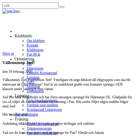
Klubbinfo
Om klubben
Kontakt
Klubbstuga
Skriv ut
Pan 80 år
Orientering
Välkommen Joel!
Elit
Elitgruppen
den
19 februari 2026
.
Elitmiljö Kristianstad
Ungdom
Välkommen Joel Sigfridsson Toft! Ytterligare ett ungt tillskott till elitgruppen som ska bli
PreO
intressant att följa framöver! Joel är en snabbfotat grabb som kommer springa i H20
Motionär
klassen under säsongen som väntar.
Digitalpärm
Löpning
Joel bor nära Ängelholm och har förra säsongen sprungit för Hjärnarps OL. Glädjande för
Vi är löparkommittén
oss så väljer nu Joel att fortsätta sin satsning i Pan. Här under följer några snabba frågor
Fördelar som medlem
med Joel:
Kristianstad Löpargrupp
Arrangemang
Här kommer svar:
Träning
Anledning till klubbyte? Att springa större tävlingar och stafetter
Klubbens breda utbud
Träningsprogram
Vad ser du fram emot mest med att springa för Pan? 10mila och Jukola
Pan aktivitetskalender