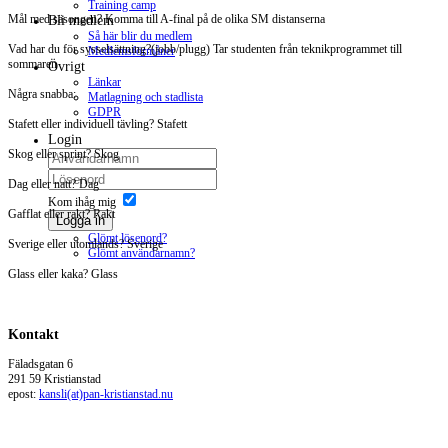
Training camp
Mål med säsongen? Komma till A-final på de olika SM distanserna
Bli medlem
Så här blir du medlem
Vad har du för sysselsättning?(jobb/plugg) Tar studenten från teknikprogrammet till
Medlemsförmåner
sommaren
Övrigt
Länkar
Några snabba:
Matlagning och stadlista
GDPR
Stafett eller individuell tävling? Stafett
Login
Skog eller sprint? Skog
Dag eller natt? Dag
Kom ihåg mig
Gafflat eller rakt? Rakt
Logga in
Glömt lösenord?
Sverige eller utomlands? Sverige
Glömt användarnamn?
Glass eller kaka? Glass
Kontakt
Fäladsgatan 6
291 59 Kristianstad
epost:
kansli(at)pan-kristianstad.nu