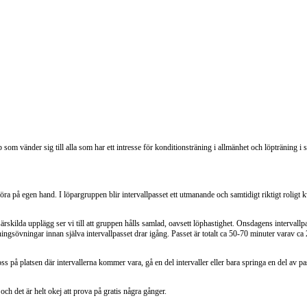
som vänder sig till alla som har ett intresse för konditionsträning i allmänhet och löpträning i 
ra på egen hand. I löpargruppen blir intervallpasset ett utmanande och samtidigt riktigt roligt k
skilda upplägg ser vi till att gruppen hålls samlad, oavsett löphastighet. Onsdagens intervallpa
gsövningar innan själva intervallpasset drar igång. Passet är totalt ca 50-70 minuter varav ca 
oss på platsen där intervallerna kommer vara, gå en del intervaller eller bara springa en del av pa
h det är helt okej att prova på gratis några gånger.