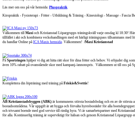
Läs mer om oss på vår hemsida:
Pluspraktik
Kiropraktik - Fysioterapi - Fötter - Utbildning & Träning - Kinesiologi - Massage - Fascia B
Välkommen till
Maxi
och Kristianstad Löpargrupps träningskväll varje onsdag kl 18:30! Hä
tillfället i akt och kombinera veckohandlingen med ett härligt träningspass tillsammans med l
du handlar Online på
ICA Maxis hemsida
. Välkommen!
/Maxi Kristianstad
På
Sportringen
hjälper vi dig att hitta rätt skor för dina fötter och behov. Vi erbjuder dig 
även 10% rabatt på ovanstående skor med kampanj-/annonspris. Välkommen ut till oss på S
Komplettera din löpträning med träning på
Friskis&Svettis
!
AB Kristianstadsbyggen (ABK)
är kommunens största bostadsbolag och en av de största 
bostadsområdena. Vår uppgift är att bygga och förvalta hyresbostäder för alla boendegrupper. Vi 
och trivsamt boende med god service till rimlig hyra. Vi är samarbetspartner med Kristianstad 
för alla. Kontinuerlig träning är superviktigt för hälsan och genom Kristianstad Löpargrupp er