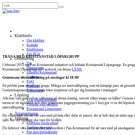
Klubbinfo
Om klubben
Kontakt
Klubbstuga
Pan 80 år
TRÄNA MED KRISTIANSTAD LÖPARGRUPP
Orientering
Elit
I februari 2013 tog Pan-Kristianstad initiativet och bildade Kristianstad Löpargrupp. En grupp 
Elitgruppen
Kristianstad Löpargrupp på Facebook via denna
LÄNK
.
Elitmiljö Kristianstad
Ungdom
Gemensam intervallträning på onsdagar kl 18:30!
PreO
Ett perfekt pass att utföra i grupp. Många ser intervallöpning som ett kämpigt pass att genomfö
Motionär
Gemenskapen och den sociala biten inspirerar och ger dig kontinuitet i träningen!
Digitalpärm
Löpning
Alla kan vara med och är välkomna på denna träning, oavsett vilket tempo en håller! Genom sär
Vi är löparkommittén
mesta av en instruktör och efter gemensam jogguppvärmning (ca 1 km) gör vi en del löpskolnin
Fördelar som medlem
intervallöpning.
Kristianstad Löpargrupp
Arrangemang
Du väljer själv om du vill vara med på hela eller delar av passet, det är helt okej att möta upp 
Träning
själv hur ditt upplägg ska vara för kvällen.
Klubbens breda utbud
Träningsprogram
Du behöver vara medlem eller stödmedlem i Pan-Kristianstad för att vara med på onsdagarna oc
Pan aktivitetskalender