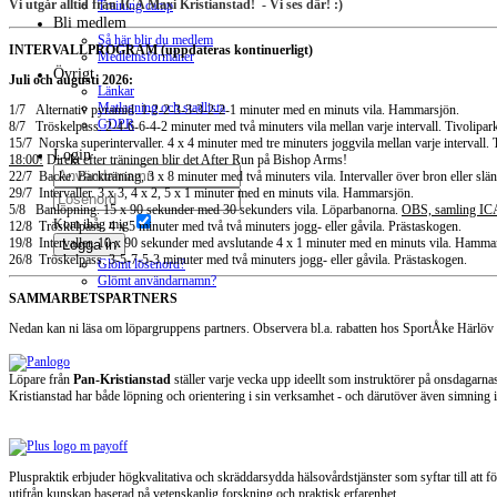
Vi utgår alltid från ICA Maxi Kristianstad! - Vi ses där! :)
Training camp
Bli medlem
Så här blir du medlem
INTERVALLPROGRAM (uppdateras kontinuerligt)
Medlemsförmåner
Övrigt
Juli och augusti 2026:
Länkar
Matlagning och stadlista
1/7 Alternativ pyramid. 1-2-2-3-3-3-2-2-1 minuter med en minuts vila. Hammarsjön.
GDPR
8/7 Tröskelpass. 2-4-6-6-4-2 minuter med två minuters vila mellan varje intervall. Tivolipar
15/7 Norska superintervaller. 4 x 4 minuter med tre minuters joggvila mellan varje intervall.
Login
18:00!
Direkt efter träningen blir det After Run på Bishop Arms!
22/7 Backe. Backträning, 3 x 8 minuter med två minuters vila. Intervaller över bron eller slänt
29/7 Intervaller. 3 x 3, 4 x 2, 5 x 1 minuter med en minuts vila. Hammarsjön.
5/8 Banlöpning. 15 x 90 sekunder med 30 sekunders vila. Löparbanorna.
OBS, samling ICA
Kom ihåg mig
12/8 Tröskelpass. 4 x 5 minuter med två två minuters jogg- eller gåvila. Prästaskogen.
19/8 Intervaller. 10 x 90 sekunder med avslutande 4 x 1 minuter med en minuts vila. Hamma
Logga in
26/8 Tröskelpass. 3-5-7-5-3 minuter med två minuters jogg- eller gåvila. Prästaskogen.
Glömt lösenord?
Glömt användarnamn?
SAMMARBETSPARTNERS
Nedan kan ni läsa om löpargruppens partners. Observera bl.a. rabatten hos SportÅke Härlöv
Löpare från
Pan-Kristianstad
ställer varje vecka upp ideellt som instruktörer på onsdagarnas
Kristianstad har både löpning och orientering i sin verksamhet - och därutöver även simning
Pluspraktik erbjuder högkvalitativa och skräddarsydda hälsovårdstjänster
som syftar till att 
utifrån kunskap baserad på vetenskaplig forskning och praktisk erfarenhet.