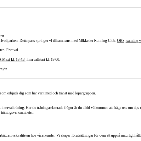
ken.
 Tivoliparken.
Detta pass springer vi tillsammans med Mikkeller Running Club.
OBS, samling v
en. Fritt val
 Maxi kl. 18:45!
Intervallstart kl. 19:00.
rsjön.
 som erbjuds dig som har varit med och tränat med löpargruppen.
 intervallträning. Har du träningsrelaterade frågor är du alltid välkommen att fråga oss om tips 
 i träningsverksamheten.
förbättra livskvaliteten hos våra kunder. Vi skapar förutsättningar för dem att uppnå naturligt håll