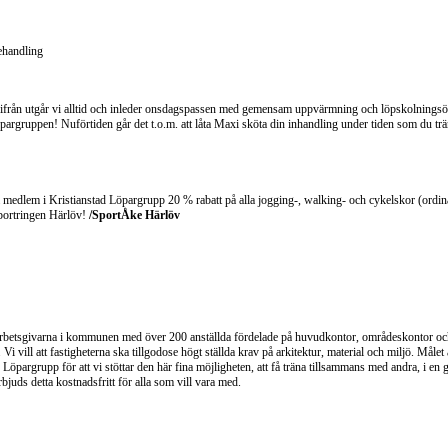
ehandling
rifrån utgår vi alltid och inleder onsdagspassen med gemensam uppvärmning och löpskolningsö
öpargruppen! Nuförtiden går det t.o.m. att låta Maxi sköta din inhandling under tiden som du tr
som medlem i Kristianstad Löpargrupp 20 % rabatt på alla jogging-, walking- och cykelskor (ordin
portringen Härlöv!
/SportÅke Härlöv
arbetsgivarna i kommunen med över 200 anställda fördelade på huvudkontor, områdeskontor och
vill att fastigheterna ska tillgodose högt ställda krav på arkitektur, material och miljö. Målet ä
Löpargrupp för att vi stöttar den här fina möjligheten, att få träna tillsammans med andra, i e
bjuds detta kostnadsfritt för alla som vill vara med.