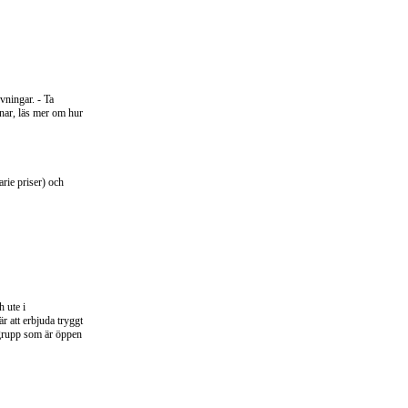
vningar. - Ta
änar, läs mer om hur
arie priser) och
 ute i
r att erbjuda tryggt
n grupp som är öppen