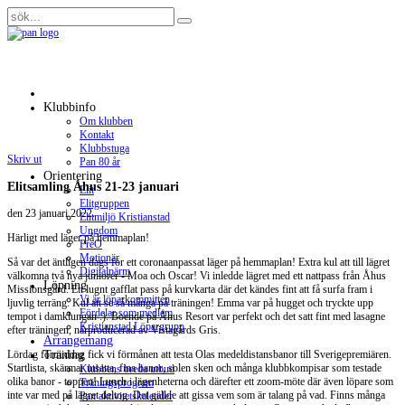
Klubbinfo
Om klubben
Kontakt
Klubbstuga
Skriv ut
Pan 80 år
Orientering
Elitsamling Åhus 21-23 januari
Elit
Elitgruppen
den
23 januari 2022
.
Elitmiljö Kristianstad
Ungdom
Härligt med läger på hemmaplan!
PreO
Motionär
Så var det äntligen dags för ett coronaanpassat läger på hemmaplan! Extra kul att till lägret
Digitalpärm
välkomna två nya juniorer - Moa och Oscar! Vi inledde lägret med ett nattpass från Åhus
Löpning
Missionsgård. Ett lugnt gafflat pass på kurvkarta där det kändes fint att få surfa fram i
Vi är löparkommittén
ljuvlig terräng. Kul att se så många på träningen! Emma var på hugget och tryckte upp
Fördelar som medlem
tempot i damklungan :).
Boende på Åhus Resort var perfekt och det satt fint med lasagne
Kristianstad Löpargrupp
efter träningen, närproducerad av Vistagårds Gris.
Arrangemang
Träning
Lördag förmiddag fick vi förmånen att testa Olas medeldistansbanor till Sverigepremiären.
Startlista, skärmar utsatta, fina banor, solen sken och många klubbkompisar som testade
Klubbens breda utbud
olika banor - toppen! Lunch i lägenheterna och därefter ett zoom-möte där även löpare som
Träningsprogram
inte var med på lägret deltog. Det gällde att gissa vem som är talang på vad. Finns många
Pan aktivitetskalender