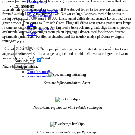
grymma (och kanske oväntade) talanger i gruppen och det var Oscar som hade flest rätt.
Training camp
Bli medlem
Efter lite vila och mellanmål så körde vi till Ryssberget för att få lite relevant träning inför
Så här blir du medlem
första Swedish League-tävlingarna i vår. Det var ett lugnt långpass med olika tekniska
Medlemsförmåner
inslag på såväl 1.15 000 som 1:10 000. Bland annat gällde det att springa kortast väg på en
Övrigt
given sträcka. Den vanns av Pim och Oscar. Eloge till Vilma som sprang passet utan lampa
Länkar
i skenet av damklungans lampor. Satt fint med vätska och energi halvvägs innan vi på den
Matlagning och stadlista
avslutande kontrollplockningen stötte på ett lajvgäng i skogen med facklor och diverse
GDPR
spännande ljudeffekter. Kvällen avslutades med lite teknisk analys på Zoom av dagens
träningar.
Login
På söndag så deltog vi i Vintercupen på Fjälkinge backe. En del slitna ben så antalet varv
anpassades efter det. Ett fint arrangemang och kul område! Vi avslutade lägret med varm
soppa och bröd från Åhus Resort.
Kom ihåg mig
Logga in
Några bilder från helgen:
Glömt lösenord?
Glömt användarnamn?
Samling inför natträning i Äspet.
Nattorientering med kurvbild inledde samlingen
Utmanande nattorientering på Ryssberget